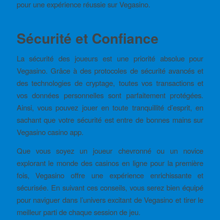
pour une expérience réussie sur Vegasino.
Sécurité et Confiance
La sécurité des joueurs est une priorité absolue pour
Vegasino. Grâce à des protocoles de sécurité avancés et
des technologies de cryptage, toutes vos transactions et
vos données personnelles sont parfaitement protégées.
Ainsi, vous pouvez jouer en toute tranquillité d’esprit, en
sachant que votre sécurité est entre de bonnes mains sur
Vegasino casino app.
Que vous soyez un joueur chevronné ou un novice
explorant le monde des casinos en ligne pour la première
fois, Vegasino offre une expérience enrichissante et
sécurisée. En suivant ces conseils, vous serez bien équipé
pour naviguer dans l’univers excitant de Vegasino et tirer le
meilleur parti de chaque session de jeu.