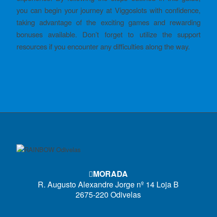
you can begin your journey at Viggoslots with confidence,
taking advantage of the exciting games and rewarding
bonuses available. Don’t forget to utilize the support
resources if you encounter any difficulties along the way.
MORADA
R. Augusto Alexandre Jorge nº 14 Loja B
2675-220 Odivelas