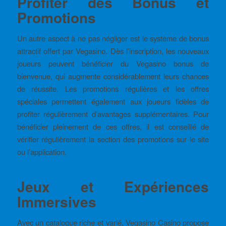
Profiter des Bonus et
Promotions
Un autre aspect à ne pas négliger est le système de bonus
attractif offert par Vegasino. Dès l’inscription, les nouveaux
joueurs peuvent bénéficier du Vegasino bonus de
bienvenue, qui augmente considérablement leurs chances
de réussite. Les promotions régulières et les offres
spéciales permettent également aux joueurs fidèles de
profiter régulièrement d’avantages supplémentaires. Pour
bénéficier pleinement de ces offres, il est conseillé de
vérifier régulièrement la section des promotions sur le site
ou l’application.
Jeux et Expériences
Immersives
Avec un catalogue riche et varié, Vegasino Casino propose