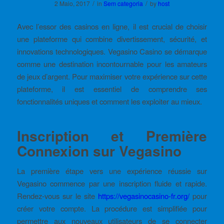
/
/
2 Maio, 2017
in
Sem categoria
by
host
Avec l’essor des casinos en ligne, il est crucial de choisir
une plateforme qui combine divertissement, sécurité, et
innovations technologiques. Vegasino Casino se démarque
comme une destination incontournable pour les amateurs
de jeux d’argent. Pour maximiser votre expérience sur cette
plateforme, il est essentiel de comprendre ses
fonctionnalités uniques et comment les exploiter au mieux.
Inscription et Première
Connexion sur Vegasino
La première étape vers une expérience réussie sur
Vegasino commence par une inscription fluide et rapide.
Rendez-vous sur le site
https://vegasinocasino-fr.org/
pour
créer votre compte. La procédure est simplifiée pour
permettre aux nouveaux utilisateurs de se connecter