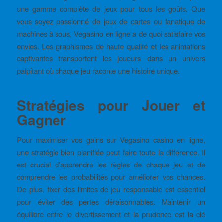
une gamme complète de jeux pour tous les goûts. Que
vous soyez passionné de jeux de cartes ou fanatique de
machines à sous, Vegasino en ligne a de quoi satisfaire vos
envies. Les graphismes de haute qualité et les animations
captivantes transportent les joueurs dans un univers
palpitant où chaque jeu raconte une histoire unique.
Stratégies pour Jouer et
Gagner
Pour maximiser vos gains sur Vegasino casino en ligne,
une stratégie bien planifiée peut faire toute la différence. Il
est crucial d’apprendre les règles de chaque jeu et de
comprendre les probabilités pour améliorer vos chances.
De plus, fixer des limites de jeu responsable est essentiel
pour éviter des pertes déraisonnables. Maintenir un
équilibre entre le divertissement et la prudence est la clé