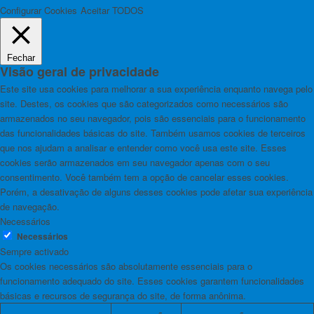
Configurar Cookies
Aceitar TODOS
Fechar
Visão geral de privacidade
Este site usa cookies para melhorar a sua experiência enquanto navega pelo
site. Destes, os cookies que são categorizados como necessários são
armazenados no seu navegador, pois são essenciais para o funcionamento
das funcionalidades básicas do site. Também usamos cookies de terceiros
que nos ajudam a analisar e entender como você usa este site. Esses
cookies serão armazenados em seu navegador apenas com o seu
consentimento. Você também tem a opção de cancelar esses cookies.
Porém, a desativação de alguns desses cookies pode afetar sua experiência
de navegação.
Necessários
Necessários
Sempre activado
Os cookies necessários são absolutamente essenciais para o
funcionamento adequado do site. Esses cookies garantem funcionalidades
básicas e recursos de segurança do site, de forma anônima.