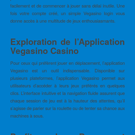
facilement et de commencer à jouer sans délai inutile. Une
fois votre compte créé, un simple Vegasino login vous
donne accès à une multitude de jeux enthousiasmants.
Exploration de l’Application
Vegasino Casino
Pour ceux qui préfèrent jouer en déplacement, l’application
Vegasino est un outil indispensable. Disponible sur
plusieurs plateformes, l’application Vegasino permet aux
utilisateurs d’accéder à leurs jeux préférés en quelques
clics. L’interface intuitive et la navigation fluide assurent que
chaque session de jeu est à la hauteur des attentes, qu’il
s’agisse de parier sur la roulette ou de tenter sa chance aux
machines à sous.