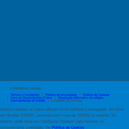
© RAINBOW Odivelas
Termos e Condições
Política de privacidade
Política de Cookies
Livro de Reclamações Online
Resolução Alternativa de Litígios
Intermediação de crédito
© RAINBOW Odivelas
Usamos cookies no nosso site por forma melhorar a navegação. Ao clicar
em “Aceitar TODOS”, concorda com o uso de TODOS os cookies. No
entanto, pode clicar em "Configurar Cookies" para fornecer um
consentimento controlado. Ver
Política de Cookies