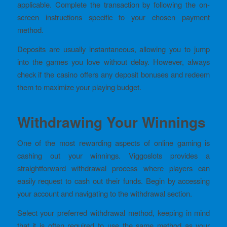
applicable. Complete the transaction by following the on-
screen instructions specific to your chosen payment
method.
Deposits are usually instantaneous, allowing you to jump
into the games you love without delay. However, always
check if the casino offers any deposit bonuses and redeem
them to maximize your playing budget.
Withdrawing Your Winnings
One of the most rewarding aspects of online gaming is
cashing out your winnings. Viggoslots provides a
straightforward withdrawal process where players can
easily request to cash out their funds. Begin by accessing
your account and navigating to the withdrawal section.
Select your preferred withdrawal method, keeping in mind
that it is often required to use the same method as your