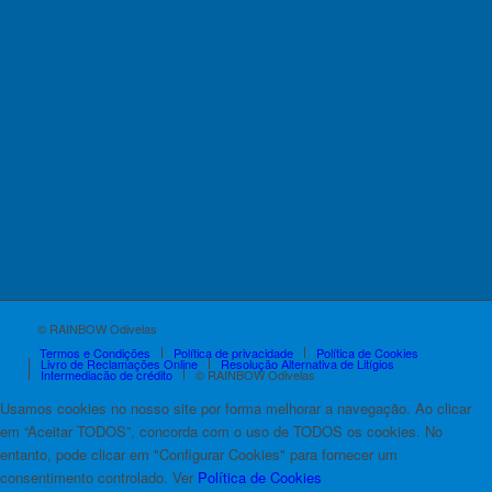
© RAINBOW Odivelas
Termos e Condições
Política de privacidade
Política de Cookies
Livro de Reclamações Online
Resolução Alternativa de Litígios
Intermediação de crédito
© RAINBOW Odivelas
Usamos cookies no nosso site por forma melhorar a navegação. Ao clicar
em “Aceitar TODOS”, concorda com o uso de TODOS os cookies. No
entanto, pode clicar em "Configurar Cookies" para fornecer um
consentimento controlado. Ver
Política de Cookies