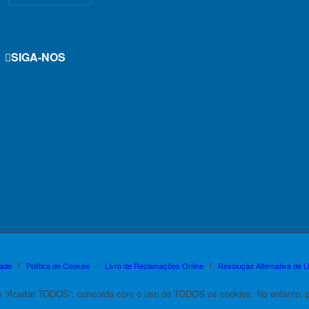
SIGA-NOS
i
y
dade
Política de Cookies
Livro de Reclamações Online
Resolução Alternativa de Li
m “Aceitar TODOS”, concorda com o uso de TODOS os cookies. No entanto, po