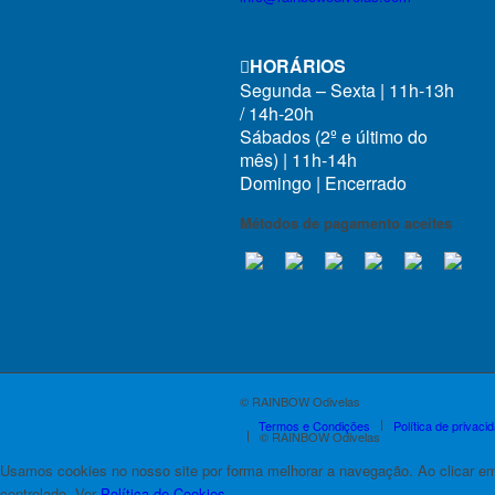
HORÁRIOS
Segunda – Sexta | 11h-13h
/ 14h-20h
f
Sábados (2º e último do
mês) | 11h-14h
Domingo | Encerrado
Métodos de pagamento aceites
© RAINBOW Odivelas
Termos e Condições
Política de privaci
© RAINBOW Odivelas
Usamos cookies no nosso site por forma melhorar a navegação. Ao clicar e
controlado. Ver
Política de Cookies