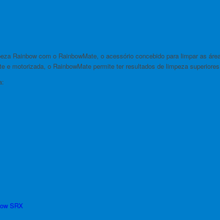
eza Rainbow com o RainbowMate, o acessório concebido para limpar as área
te e motorizada, o RainbowMate permite ter resultados de limpeza superiores 
a:
bow SRX