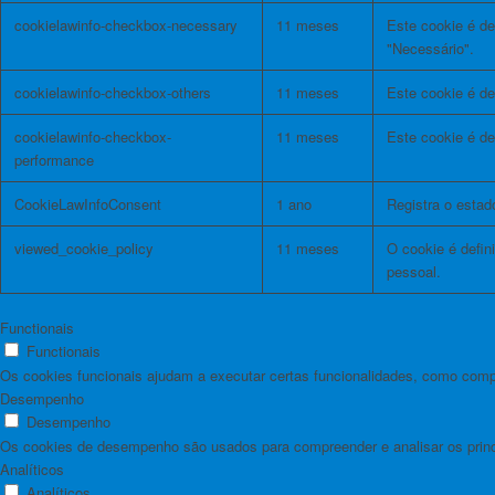
cookielawinfo-checkbox-necessary
11 meses
Este cookie é de
"Necessário".
cookielawinfo-checkbox-others
11 meses
Este cookie é de
cookielawinfo-checkbox-
11 meses
Este cookie é d
performance
CookieLawInfoConsent
1 ano
Registra o esta
viewed_cookie_policy
11 meses
O cookie é defi
pessoal.
Functionais
Functionais
Os cookies funcionais ajudam a executar certas funcionalidades, como compar
Desempenho
Desempenho
Os cookies de desempenho são usados ​​para compreender e analisar os princi
Analíticos
Analíticos