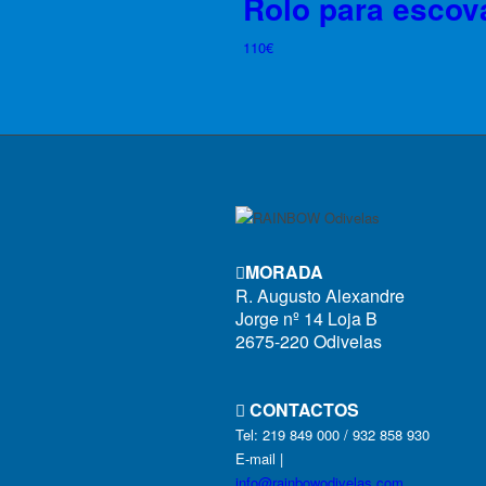
Rolo para escov
110
€
MORADA
R. Augusto Alexandre
Jorge nº 14 Loja B
2675-220 Odivelas
CONTACTOS
Tel: 219 849 000 / 932 858 930
E-mail |
info@rainbowodivelas.com