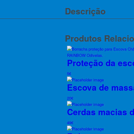
Descrição
Produtos Relaci
Proteção da esc
5
€
Escova de mas
20
€
Cerdas macias d
49
€