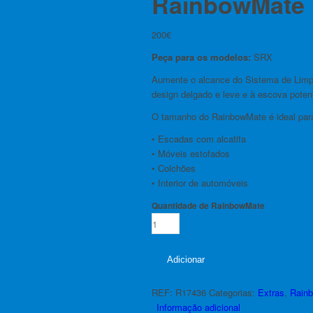
RainbowMate
200
€
Peça para os modelos:
SRX
Aumente o alcance do Sistema de Limp
design delgado e leve e à escova poten
O tamanho do RainbowMate é ideal par
• Escadas com alcatifa
• Móveis estofados
• Colchões
• Interior de automóveis
Quantidade de RainbowMate
Adicionar
REF:
R17436
Categorias:
Extras
,
Rain
Informação adicional