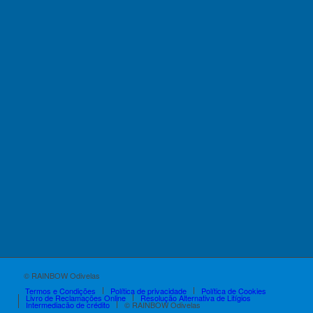
© RAINBOW Odivelas
Termos e Condições
Política de privacidade
Política de Cookies
Livro de Reclamações Online
Resolução Alternativa de Litígios
Intermediação de crédito
© RAINBOW Odivelas