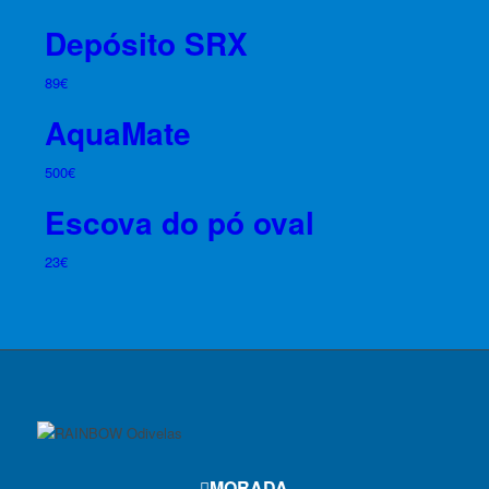
Depósito SRX
89
€
AquaMate
500
€
Escova do pó oval
23
€
MORADA