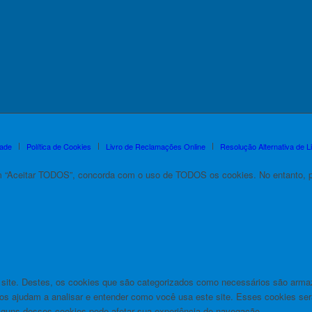
dade
Política de Cookies
Livro de Reclamações Online
Resolução Alternativa de Li
m “Aceitar TODOS”, concorda com o uso de TODOS os cookies. No entanto, po
o site. Destes, os cookies que são categorizados como necessários são arm
 nos ajudam a analisar e entender como você usa este site. Esses cookies
guns desses cookies pode afetar sua experiência de navegação.