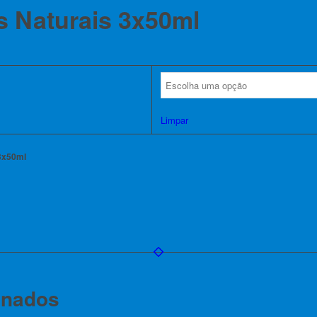
s Naturais 3x50ml
Limpar
 3x50ml
onados