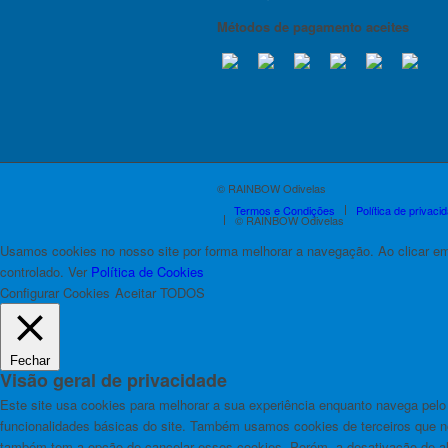
Métodos de pagamento aceites
© RAINBOW Odivelas
Termos e Condições
Política de privaci
© RAINBOW Odivelas
Usamos cookies no nosso site por forma melhorar a navegação. Ao clicar e
controlado. Ver
Política de Cookies
Configurar Cookies
Aceitar TODOS
Fechar
Visão geral de privacidade
Este site usa cookies para melhorar a sua experiência enquanto navega pel
funcionalidades básicas do site. Também usamos cookies de terceiros que
também tem a opção de cancelar esses cookies. Porém, a desativação de al