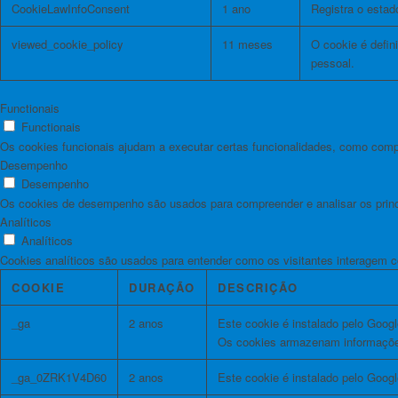
CookieLawInfoConsent
1 ano
Registra o esta
viewed_cookie_policy
11 meses
O cookie é defi
pessoal.
Functionais
Functionais
Os cookies funcionais ajudam a executar certas funcionalidades, como compar
Desempenho
Desempenho
Os cookies de desempenho são usados ​​para compreender e analisar os princi
Analíticos
Analíticos
Cookies analíticos são usados ​​para entender como os visitantes interagem 
COOKIE
DURAÇÃO
DESCRIÇÃO
_ga
2 anos
Este cookie é instalado pelo Google
Os cookies armazenam informações
_ga_0ZRK1V4D60
2 anos
Este cookie é instalado pelo Googl