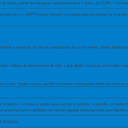
do do botão padrão da categoria correspondente e o status do CCPA. Funcio
nido pelo plug-in GDPR Cookie Consent e é usado para armazenar se o usuár
tilhar o conteúdo do site em plataformas de social media, coletar feedbacks
pais índices de desempenho do site, o que ajuda a fornecer uma melhor exper
com o site. Esses cookies ajudam a fornecer informações sobre as métricas do
 Analytics. O cookie é usado para calcular o visitante, a sessão, os dados da
 anonimamente e atribuem um número gerado aleatoriamente para identificar
e Analytics.