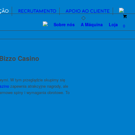
ÇÃO
RECRUTAMENTO
APOIO AO CLIENTE
Sobre nós
A Máquina
Loja
0
Bizzo Casino
wymi. W tym przeglądzie skupimy się
szino
zapewnia atrakcyjne nagrody, ale
armowe spiny i wymagania obrotowe. To