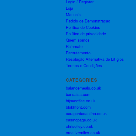
Login / Registar
Loja
Manuais
Pedido de Demonstração
Política de Cookies
Política de privacidade
Quem somos
Rainmate
Recrutamento
Resolução Alternativa de Litígios
Termos e Condições
CATEGORIES
balancemeals.co.uk
bar-salsa.com
bijoucoffee.co.uk
blokkfont.com
caragordacantina.co.uk
casinopage.co.uk
chrisolley.co.uk
creativemiles.co.uk