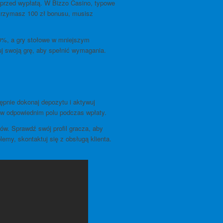
 przed wypłatą. W Bizzo Casino, typowe
otrzymasz 100 zł bonusu, musisz
100%, a gry stołowe w mniejszym
uj swoją grę, aby spełnić wymagania.
tępnie dokonaj depozytu i aktywuj
 w odpowiednim polu podczas wpłaty.
w. Sprawdź swój profil gracza, aby
emy, skontaktuj się z obsługą klienta.