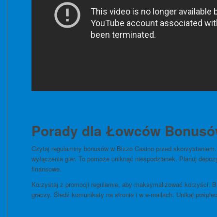
Porady dla Łowców Bonus
Czytaj regulaminy bonusów w Bizzo Casino przed skorzystaniem.
wyłączenia gier. To pomoże uniknąć niespodzianek. Planuj depoz
finansowe.
Korzystaj z promocji regularnie, aby maksymalizować korzyści. B
graczy. Śledź komunikaty na stronie i w e-mailach. Unikaj pośpi